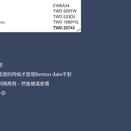
期
時候才發現Rertun date不對
到隔周飛，然後補滿差價
😟