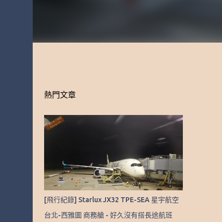
熱門文章
[飛行紀錄] Starlux JX32 TPE-SEA 星宇航空
台北-西雅圖 商務艙 - 好久沒有搭長途航班