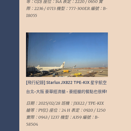
等：C(D) 座位：14A 表定：2220 / 0650 實
際：2236 / 0713 機型：777-300ER 編號：B-
18055
[飛行紀錄] Starlux JX822 TPE-KIX 星宇航空
台北-大阪 豪華經濟艙 - 豪經艙的餐點也很棒!
日期：2025/02/28 班機：JX822 / TPE-KIX
艙等：PY(E) 座位：24 H 表定：0920 / 1250
實際：0943 / 1237 機型：A359 編號：B-
58504